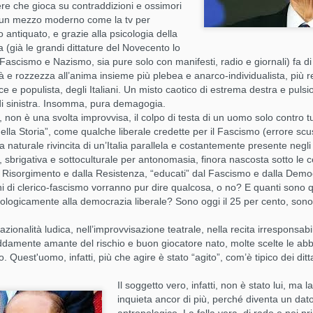
tempo.
re che gioca su contraddizioni e ossimori
da un mezzo moderno come la tv per
Perché come si mangia dice molto più di che cosa si ma
o antiquato, e grazie alla psicologia della
(già le grandi dittature del Novecento lo
Partiamo da una verità semplice, quasi elementare:
scismo e Nazismo, sia pure solo con manifesti, radio e giornali) fa di 
tà e rozzezza all’anima insieme più plebea e anarco-individualista, più r
👉 se basta la forchetta, si usa la forchetta.
ce e populista, degli Italiani. Un misto caotico di estrema destra e pulsion
di sinistra. Insomma, pura demagogia.
Aggiungere il coltello “per sicurezza” non è prudenza, è
, non è una svolta improvvisa, il colpo di testa di un uomo solo contro t
di zelo che tradisce ansia, non eleganza. Le posate non
ella Storia”, come qualche liberale credette per il Fascismo (errore scu
usate tutte insieme solo perché sono lì. Vanno scelte.
la naturale rivincita di un’Italia parallela e costantemente presente negli
a, sbrigativa e sottoculturale per antonomasia, finora nascosta sotto le ce
E qui veniamo al primo grande equivoco contemporaneo: 
 dal Risorgimento e dalla Resistenza, “educati” dal Fascismo e dalla Democ
cucchiaio con la pasta.
 di clerico-fascismo vorranno pur dire qualcosa, o no? E quanti sono que
logicamente alla democrazia liberale? Sono oggi il 25 per cento, son
No.
razionalità ludica, nell’improvvisazione teatrale, nella recita irresponsa
damente amante del rischio e buon giocatore nato, molte scelte le abb
Quest'uomo, infatti, più che agire è stato “agito”, com’è tipico dei dittat
Il soggetto vero, infatti, non è stato lui, ma 
inquieta ancor di più, perché diventa un dat