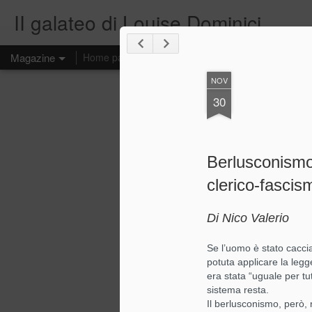
II galateo di Louise Dominici
Magazine
Home page
NOV
30
Berlusconismo.
clerico-fascis
Di Nico Valerio
Se l’uomo è stato cacci
potuta applicare la legge
era stata “uguale per tut
sistema resta.
Il berlusconismo, però,