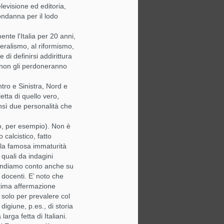
levisione ed editoria,
Con un guanto bianco e un sorriso
ondanna per il lodo
sottile.
e l'Italia per 20 anni,
Perché, diciamocelo, anche l’arte
eralismo, al riformismo,
del ritorno ha un suo galateo.
i definirsi addirittura
a, non gli perdoneranno
Due anni non sono pochi. In due
anni sono cambiati algoritmi,
ntro e Sinistra, Nord e
armadi, abitudini. Ma c’è una cosa
etta di quello vero,
che non cambia mai: il bisogno di
eleganza.
nsì due personalità che
no, per esempio). Non è
 calcistico, fatto
ella famosa immaturità
i quali da indagini
 rendiamo conto anche su
e docenti. E’ noto che
ltima affermazione
, solo per prevalere col
digiune, p.es., di storia
arga fetta di Italiani.