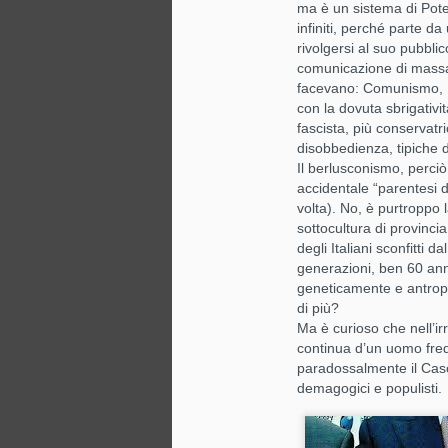
ma è un sistema di Pote
infiniti, perché parte 
rivolgersi al suo pubblic
comunicazione di massa 
facevano: Comunismo, Fa
con la dovuta sbrigativi
fascista, più conservatri
disobbedienza, tipiche 
Il berlusconismo, perciò
accidentale “parentesi d
volta). No, è purtroppo 
sottocultura di provinci
degli Italiani sconfitti
generazioni, ben 60 anni
geneticamente e antropo
di più?
Ma è curioso che nell’ir
continua d’un uomo fred
paradossalmente il Caso. 
demagogici e populisti.