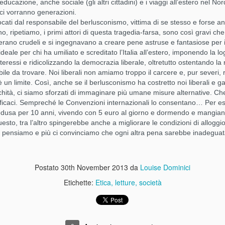
educazione, anche sociale (gli altri cittadini) e i viaggi all’estero nel No
ata “uguale per tutti” e lo aveva salvato mille volte, il suo sistema
ci vorranno generazioni.
sta.
cati dal responsabile del berlusconismo, vittima di se stesso e forse a
o, ripetiamo, i primi attori di questa tragedia-farsa, sono così gravi c
Le teorie del complotto: HAARP
 erano crudeli e si ingegnavano a creare pene astruse e fantasiose per i
OV
eale per chi ha umiliato e screditato l’Italia all’estero, imponendo la l
5
Ai confini della realtà: tra cospirazioni, alieni e x files in genere
interessi e ridicolizzando la democrazia liberale, oltretutto ostentando l
le da trovare. Noi liberali non amiamo troppo il carcere e, pur severi, 
n è questione di essere creduloni o meno. Ciò in quanto se ci
è un limite. Così, anche se il berlusconismo ha costretto noi liberali e g
ttiamo di mezzo la ragione, invece dell'emotività, la vita di ciascuno
ichità, ci siamo sforzati di immaginare più umane misure alternative. Che
 noi sarebbe stata diversa.
efficaci. Sempreché le Convenzioni internazionali lo consentano… Per ese
edusa per 10 anni, vivendo con 5 euro al giorno e dormendo e mangian
pure, personalmente, le cospirazioni mi affascinano.
sto, tra l’altro spingerebbe anche a migliorare le condizioni di alloggio
gomento di conversazione in una cena tra amici? Lo sconsiglio
 ci pensiamo e più ci convinciamo che ogni altra pena sarebbe inadeguat
vamente...... a meno che non vi troviate tra i cospiratori stessi.
Il bicchiere giusto (per il vino)
CT
Postato
30th November 2013
da
Louise Dominici
23
COME SI SERVE IL VINO
Etichette:
Etica
letture
società
 servizio
po aver accuratamente scelto i vini non sprechiamoli con un servizio
nadeguato!