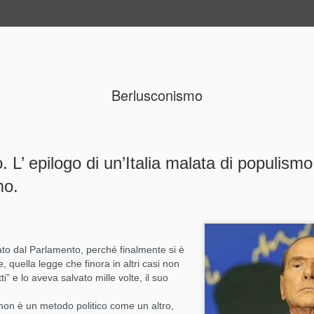
Berlusconismo
Galateo delle posate: com
JUL
7
usare correttamente forche
coltello e cucchiaio
 L’ epilogo di un’Italia malata di populis
mo.
Le posate non sono tutte uguali: il cucchiaio con la past
grazie
Ci sono battaglie perse in partenza e altre che, ostinata
ancora la pena combattere.
ato dal Parlamento, perché finalmente si è
Una di queste è l’uso corretto delle posate.
, quella legge che finora in altri casi non
ti” e lo aveva salvato mille volte, il suo
Non per snobismo, non per rigidità, ma per una forma m
sempre più rara – di educazione dello sguardo, del gesto
 non è un metodo politico come un altro,