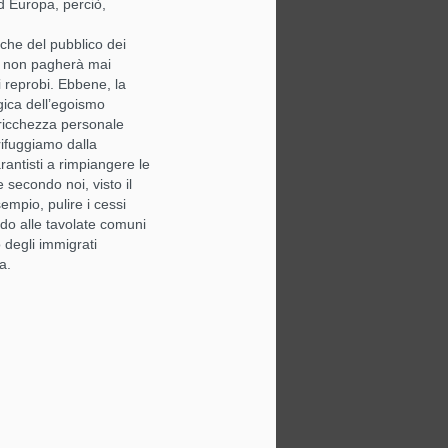
rd Europa, perciò,
nche del pubblico dei
he non pagherà mai
 reprobi. Ebbene, la
ogica dell’egoismo
a ricchezza personale
rifuggiamo dalla
arantisti a rimpiangere le
 secondo noi, visto il
mpio, pulire i cessi
do alle tavolate comuni
 degli immigrati
a.