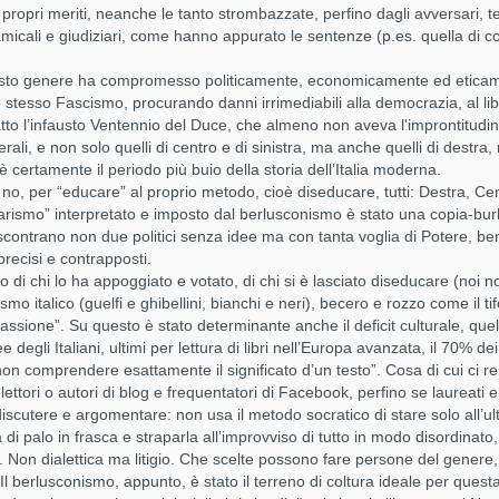
i propri meriti, neanche le tanto strombazzate, perfino dagli avversari, te
dichiarazione di intenti. Non si
amicali e giudiziari, come hanno appurato le sentenze (p.es. quella di c
tratta di uniformarsi, né di
appiattirsi dietro un protocollo
grigio. Ma quando si entra in uno
esto genere ha compromesso politicamente, economicamente ed eticament
Una Chiesa povera
EB
spazio dove si rappresentano altri,
 stesso Fascismo, procurando danni irrimediabili alla democrazia, al lib
22
E' la richiesta del Movimento "Noi siamo chiesa" Su religione e
l’abito smette di essere solo
o l’infausto Ventennio del Duce, che almeno non aveva l'improntitudine d
politica è sempre meglio non conversare, a meno che – come si
personale. Diventa anche
berali, e non solo quelli di centro e di sinistra, ma anche quelli di destr
ol dire – non apparteniate alla stessa banda. Ciò in quanto ci sarà
istituzionale.
è certamente il periodo più buio della storia dell’Italia moderna.
empre qualcuno che la pensa diversamente dalla maggioranza, con il
o no, per “educare” al proprio metodo, cioè diseducare, tutti: Destra, Ce
schio di creare momenti di tensione che potrebbero compromettere il
larismo” interpretato e imposto dal berlusconismo è stato una copia-burl
sitivo esito della serata che avete organizzato. Insomma, meglio
 scontrano non due politici senza idee ma con tanta voglia di Potere, be
rlare di cinema, come abbiamo già scritto in altro post. Se, poi, siete
ecisi e contrapposti.
 periodo di Olimpiade o qualche campionato di calcio e non disdegnate
o di chi lo ha appoggiato e votato, di chi si è lasciato diseducare (noi 
argomento, è lecito anche qualche commento a proposito. A volte,
smo italico (guelfi e ghibellini, bianchi e neri), becero e rozzo come il tifo
ttavia, qualche deroga alla regola primaria ci può stare. Ed è quando
assione”. Su questo è stato determinante anche il deficit culturale, qu
ete appreso una notizia che, con ogni buona probabilità, in pochi
Berlusconismo
OV
noscono. E’ consentito, quindi, trattare anche argomenti più “sensibili”
e degli Italiani, ultimi per lettura di libri nell’Europa avanzata, il 70% de
30
cendo in modo, tuttavia, che se si dovesse accendere un dibattito a
Berlusconismo. L’ epilogo di un’Italia malata di populismo,
 “non comprendere esattamente il significato d’un testo”. Cosa di cui ci
oposito, sarà cura del padrone di casa, fare da moderatore al di sopra
demagogia e clerico-fascismo.
lettori o autori di blog e frequentatori di Facebook, perfino se laureati 
lle parti. Una questione che, in questi tempi di vacche magre, è di
discutere e argomentare: non usa il metodo socratico di stare solo all’u
tremo interesse e quindi dovrebbe essere conosciuta ai più, credenti
 Nico Valerio
 di palo in frasca e straparla all’improvviso di tutto in modo disordinato
non credenti, è l’attività che il movimento “Noi siamo chiesa” sta
o. Non dialettica ma litigio. Che scelte possono fare persone del genere, 
rtando avanti e che l’attuale pontificato rende più suggestivo in
 l’uomo è stato cacciato dal Parlamento, perché finalmente si è
l berlusconismo, appunto, è stato il terreno di coltura ideale per questa l
rmini di speranza circa il raggiungimento degli obiettivi.
tuta applicare la legge, quella legge che finora in altri casi non era