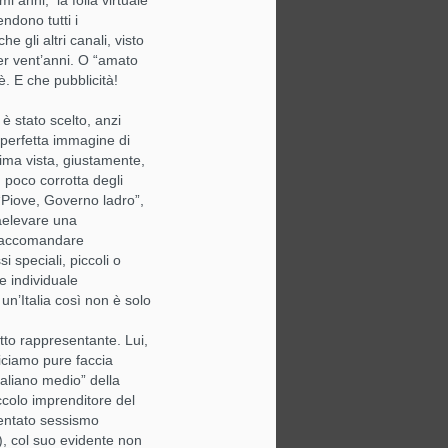
mi anni; la folla virtuale
tendono tutti i
 gli altri canali, visto
per vent’anni. O “amato
è. E che pubblicità!
è stato scelto, anzi
Il ritorno di Louise.
JUL
 perfetta immagine di
14
Eleganza senza
rima vista, giustamente,
nostalgia, ironia senza
 poco corrotta degli
tempo
 “Piove, Governo ladro”,
raelevare una
/>
i raccomandare
i speciali, piccoli o
Due anni dopo, il mondo è
cambiato. Ma il buongusto resta
e individuale
una faccenda delicata.
 un’Italia così non è solo
C’è chi torna con un post su
tto rappresentante. Lui,
Instagram, chi con un reel su
iciamo pure faccia
TikTok, chi con una newsletter dai
taliano medio” della
toni entusiasti. E poi c’è Louise.
iccolo imprenditore del
tentato sessismo
Che torna in punta di piedi.
), col suo evidente non