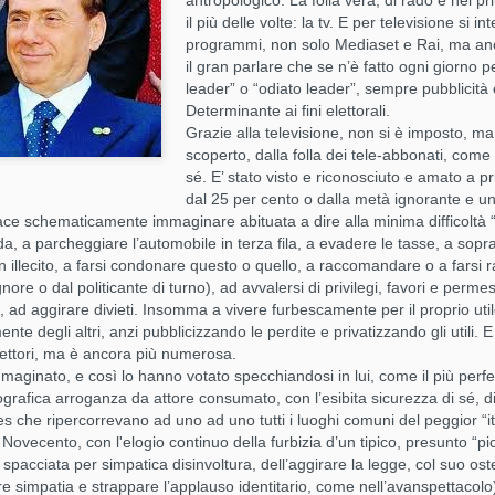
antropologico. La folla vera, di rado e nei pri
il più delle volte: la tv. E per televisione si in
programmi, non solo Mediaset e Rai, ma anche
il gran parlare che se n’è fatto ogni giorno 
leader” o “odiato leader”, sempre pubblicità 
Determinante ai fini elettorali.
Grazie alla televisione, non si è imposto, ma 
Tovaglioli: di stoffa, di
Vestirsi per
DEC
JUL
scoperto, dalla folla dei tele-abbonati, come
25
15
carta… e di nervi
rappresentare. Il
sé. E’ stato visto e riconosciuto e amato a p
linguaggio
Dopo aver guardato Downton
dal 25 per cento o dalla metà ignorante e un
Abbey ho preso una decisione
dell’abbigliamento
piace schematicamente immaginare abituata a dire alla minima difficoltà
drastica e irrevocabile: basta con
nelle istituzioni, dal
a, a parcheggiare l’automobile in terza fila, a evadere le tasse, a sop
le buone maniere a intermittenza.
n illecito, a farsi condonare questo o quello, a raccomandare o a fars
Parlamento al
Se le posate d’argento stanno
ore o dal politicante di turno), ad avvalersi di privilegi, favori e permess
consiglio comunale
chiuse in un cassetto per 361
, ad aggirare divieti. Insomma a vivere furbescamente per il proprio util
giorni all’anno in attesa di una
Può un vestito parlare? Sì,
Oggi si parla di bicchieri.
AY
nte degli altri, anzi pubblicizzando le perdite e privatizzando gli utili. E
ricorrenza solenne, allora tanto
eccome. A volte sussurra
25
elettori, ma è ancora più numerosa.
Cari lettori, desidero sinceramente scusarmi per la mia lunga
vale venderle o farne un’opera
autorevolezza. Altre volte urla
maginato, e così lo hanno votato specchiandosi in lui, come il più perfe
assenza. Mi rendo conto che sono stata assente per un periodo di
concettuale. Io ho scelto la terza
superficialità. E nelle istituzioni –
grafica arroganza da attore consumato, con l’esibita sicurezza di sé, d
mpo prolungato, e ciò ha causato un'interruzione nelle nostre
via: usarle. Tutti i giorni.
che siano le austere aule
terazioni e nella comunicazione che avevo avuto il piacere di stabilire.
fes che ripercorrevano ad uno ad uno tutti i luoghi comuni del peggior “i
parlamentari o le più modeste sale
i assumo piena responsabilità per questa mancanza e mi scuso
l Novecento, con l'elogio continuo della furbizia d’un tipico, presunto “p
dei consigli comunali –
nceramente per la delusione che potrei aver causato.
spacciata per simpatica disinvoltura, dell’aggirare la legge, col suo os
l’abbigliamento non è mai solo
re simpatia e strappare l’applauso identitario, come nell’avanspettacolo
questione di gusto: è una