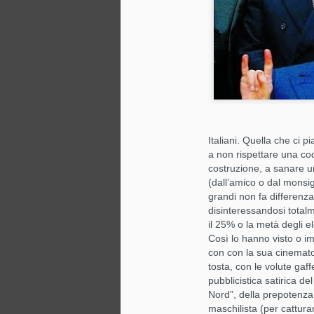
Il cappello: una
JAN
28
questione di testa (e di
buone maniere)
C’è stato un tempo, non così
Italiani. Quella che ci 
lontano, in cui uscire senza
a non rispettare una cod
cappello era quasi come uscire
costruzione, a sanare u
senza scarpe. Il cappello non era
(dall’amico o dal monsign
un semplice accessorio: era
grandi non fa differenza
status, educazione, appartenenza
M
disinteressandosi totalme
sociale, talvolta persino carattere.
il 25% o la metà degli 
E, naturalmente, era anche una
Così lo hanno visto o im
questione di galateo. Oggi lo
con con la sua cinemato
te
indossiamo per moda, per ripararci
in
tosta, con le volute gaf
dal freddo o dal sole, o
M
pubblicistica satirica de
semplicemente per gusto
si
Nord”, della prepotenza 
personale.
maschilista (per cattura