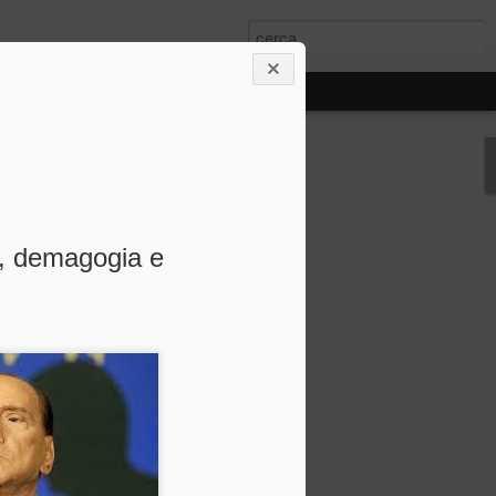
e
tta,
mo, demagogia e
a? No,
mente, vale
inima – e
, del