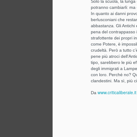
Solo la scuola, la lunga 
st
potranno cambiarli: ma 
re
In quanto ai danni provo
berlusconiani che restan
abbastanza. Gli Antichi
N
pena del contrappasso id
strafottente dei propri 
come Potere, è impossibi
No
crudeltà. Però a tutto c’
me
pene più atroci dell'Ant
di
tipo, sarebbero le più 
degli immigrati a Lamp
Ep
con loro. Perché no? Que
Ar
clandestini. Ma sì, più
vi
www.criticaliberale.it
Da
O
Il
Do
i