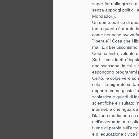
saper far nulla grazie a
senza appoggi politici, 
Mondadori).
Un uomo politico di qu
F
tanto quanto è durato lo
come neanche aveva fatt
"liberale"! Cosa che i li
su
mai. E il berlusconismo 
s
Così ha finito, volente 
ri
Sud. Il cosiddetto “bipo
po
anglosassone, in cui si
pa
espongono programmi pr
in
Certo, le colpe vere son
l’
solo il famigerato settari
tu
apparire come giusta “p
av
N
co
scolastica e quindi di ide
fa
scientifiche è risultato
pr
internet, e che riguarda 
de
l’italiano medio non sa 
es
Di
dell’avversario, ma salta
o 
fiume di parole sull’altr
po
Se
e di educazione civica? I
te
po