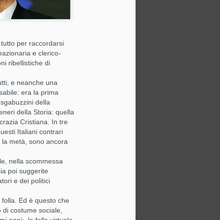
ngia.
tutto per raccordarsi
eazionaria e clerico-
i ribellistiche di
 un eccesso
utti, e neanche una
 vanno
sabile: era la prima
 sgabuzzini della
neri della Storia: quella
il
razia Cristiana. In tre
sti Italiani contrari
o la metà, sono ancora
bile, nella scommessa
ia poi suggerite
ori e dei politici
la folla. Ed è questo che
o di costume sociale,