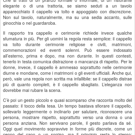
Che si tratti di un pranzo formale o informale, di un ristorante
elegante o di una trattoria, se siamo seduti a un tavolo
apparecchiato il cappello va tolto e appoggiato con discrezione.
Non sul tavolo, naturalmente, ma su una sedia accanto, sulle
ginocchia o nel guardaroba.
Il rapporto tra cappello e cerimonie richiede invece qualche
sfumatura in più. Per gli uomini la regola resta semplice: il cappello
va tolto durante cerimonie religiose e civili, matrimoni,
commemorazioni ed eventi solenni. Può essere indossato
all’esterno, prima e dopo, ma non durante. In questi contesti,
tenerlo in testa comunica distrazione o mancanza di rispetto. Per le
donne, invece, il cappello è ammesso soprattutto nelle cerimonie
diurne e mondane, come i matrimoni o gli eventi ufficiali. Anche qui,
però, vale una regola non scritta ma infallibile: se il cappello distrae
più di quanto completi, è il cappello sbagliato. L’eleganza non
dovrebbe mai rubare la scena.
C’è poi un gesto piccolo e quasi scomparso che racconta molto del
passato: il tocco della tesa. Un tempo bastava sfiorare il cappello,
sollevarlo leggermente o inclinarlo per salutare, riconoscere una
persona, mostrare rispetto, soprattutto verso una donna o una
persona anziana. Non servivano parole, il gesto parlava da sé.
Oggi quel movimento sopravvive in forme più discrete, come un
cenno del capo o un sorriso, ma il principio resta lo stesso: