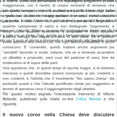
glia di Potere, bensì due personalità che espongono programmi precisi e
glia di Potere, bensì due personalità che espongono programmi precisi e
maggioranza, con il rischio di creare momenti di tensione che
urale, quella famosa immaturità scolastica e quindi di idee degli Italiani,
urale, quella famosa immaturità scolastica e quindi di idee degli Italiani,
potrebbero compromettere il positivo esito della serata che avete
italiano medio non sa discutere e argomentare: non usa il metodo socratico
italiano medio non sa discutere e argomentare: non usa il metodo socratico
organizzato. Insomma, meglio parlare di cinema, come abbiamo
o, appunto, è stato il terreno di coltura ideale per questa larga fetta di
o, appunto, è stato il terreno di coltura ideale per questa larga fetta di
già scritto in altro post. Se, poi, siete in periodo di Olimpiade o
qualche campionato di calcio e non disdegnate l’argomento, è
asiose per i reprobi. Ebbene, la pena del contrappasso ideale per chi ha
asiose per i reprobi. Ebbene, la pena del contrappasso ideale per chi ha
lecito anche qualche commento a proposito. A volte, tuttavia,
ò a tutto c’è un limite. Così, anche se il berlusconismo ha costretto noi
ò a tutto c’è un limite. Così, anche se il berlusconismo ha costretto noi
qualche deroga alla regola primaria ci può stare. Ed è quando
vivendo con 5 euro al giorno e dormendo e mangiando alle tavolate comuni
vivendo con 5 euro al giorno e dormendo e mangiando alle tavolate comuni
avete appreso una notizia che, con ogni buona probabilità, in pochi
conoscono. E’ consentito, quindi, trattare anche argomenti più
“sensibili” facendo in modo, tuttavia, che se si dovesse accendere
un dibattito a proposito, sarà cura del padrone di casa, fare da
moderatore al di sopra delle parti.
Una questione che, in questi tempi di vacche magre, è di estremo
interesse e quindi dovrebbe essere conosciuta ai più, credenti o
non credenti, è l’attività che il movimento “Noi siamo chiesa” sta
portando avanti e che l’attuale pontificato rende più suggestivo in
termini di speranza circa il raggiungimento degli obiettivi.
Per questo motivo segnalo l’interessante intervento di Vittorio
Bellavite, pubblicato sulla rivista on-line
Critica liberale
e che
riguarda
Il nuovo corso nella Chiesa deve discutere