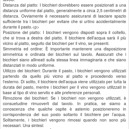
Distanza dal piatto: I bicchieri dovrebbero essere posizionati a una
distanza uniforme dal piatto, generalmente a circa 2,5 centimetri di
distanza. Ovviamente è necessario assicurarsi di lasciare spazio
sufficiente tra i bicchieri per evitare che si urtino accidentalmente
durante il pasto.<p>
Posizione del piatto: I bicchieri vengono disposti sopra il coltello,
che si trova a destra del piatto. Il bicchiere dell'acqua sarà il più
vicino al piatto, seguito dai bicchieri per il vino, se presenti.
Simmetria ed ordine: È importante mantenere una disposizione
simmetrica e ordinata dei bicchieri sul tavolo. Assicurati che i
bicchieri siano allineati sulla stessa linea immaginaria e che siano
distanziati in modo uniforme.
Utilizzo dei bicchieri: Durante il pasto, i bicchieri vengono utilizzati
partendo da quello più vicino al piatto e procedendo verso
l'esterno. Di solito, il bicchiere dell'acqua viene utilizzato per tutta la
durata del pasto, mentre i bicchieri per il vino vengono utilizzati in
base al tipo di vino servito e alle preferenze personali.
Rimozione dei bicchieri: Se i bicchieri non vengono utilizzati, è
consuetudine rimuoverli dal tavolo. In pratica, se siamo a
conoscenza che qualche ospite è astemio posizioneremo in
corrispondenza del suo posto soltanto il bicchiere per l’acqua.
Solitamente, i bicchieri vengono rimossi quando non sono più
necessari. Una sintesi: