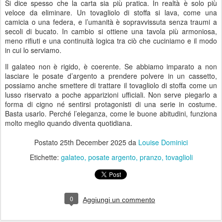
Si dice spesso che la carta sia più pratica. In realtà è solo più
veloce da eliminare. Un tovagliolo di stoffa si lava, come una
camicia o una federa, e l’umanità è sopravvissuta senza traumi a
secoli di bucato. In cambio si ottiene una tavola più armoniosa,
meno rifiuti e una continuità logica tra ciò che cuciniamo e il modo
in cui lo serviamo.
Il galateo non è rigido, è coerente. Se abbiamo imparato a non
lasciare le posate d’argento a prendere polvere in un cassetto,
possiamo anche smettere di trattare il tovagliolo di stoffa come un
lusso riservato a poche apparizioni ufficiali. Non serve piegarlo a
forma di cigno né sentirsi protagonisti di una serie in costume.
Basta usarlo. Perché l’eleganza, come le buone abitudini, funziona
molto meglio quando diventa quotidiana.
Postato
25th December 2025
da
Louise Dominici
Etichette:
galateo
posate argento
pranzo
tovaglioli
0
Aggiungi un commento