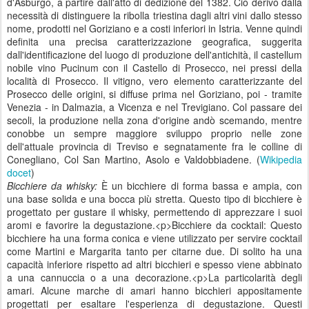
d'Asburgo, a partire dall'atto di dedizione del 1382. Ciò derivò dalla
necessità di distinguere la ribolla triestina dagli altri vini dallo stesso
nome, prodotti nel Goriziano e a costi inferiori in Istria. Venne quindi
definita una precisa caratterizzazione geografica, suggerita
dall'identificazione del luogo di produzione dell'antichità, il castellum
nobile vino Pucinum con il Castello di Prosecco, nei pressi della
località di Prosecco. Il vitigno, vero elemento caratterizzante del
Prosecco delle origini, si diffuse prima nel Goriziano, poi - tramite
Venezia - in Dalmazia, a Vicenza e nel Trevigiano. Col passare dei
secoli, la produzione nella zona d'origine andò scemando, mentre
conobbe un sempre maggiore sviluppo proprio nelle zone
dell'attuale provincia di Treviso e segnatamente fra le colline di
Conegliano, Col San Martino, Asolo e Valdobbiadene. (
Wikipedia
docet
)
Bicchiere da whisky:
È un bicchiere di forma bassa e ampia, con
una base solida e una bocca più stretta. Questo tipo di bicchiere è
progettato per gustare il whisky, permettendo di apprezzare i suoi
aromi e favorire la degustazione.<p>Bicchiere da cocktail: Questo
bicchiere ha una forma conica e viene utilizzato per servire cocktail
come Martini e Margarita tanto per citarne due. Di solito ha una
capacità inferiore rispetto ad altri bicchieri e spesso viene abbinato
a una cannuccia o a una decorazione.<p>La particolarità degli
amari. Alcune marche di amari hanno bicchieri appositamente
progettati per esaltare l'esperienza di degustazione. Questi