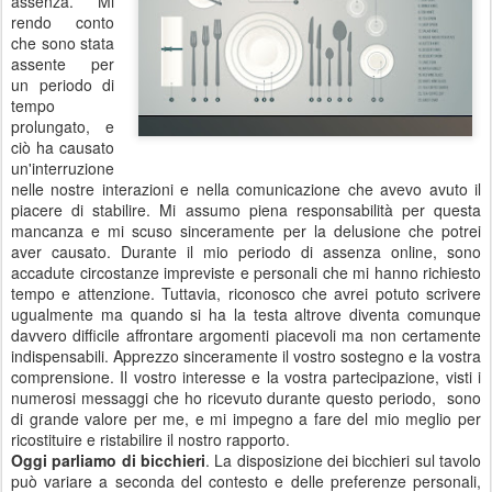
assenza. Mi
rendo conto
che sono stata
assente per
un periodo di
tempo
prolungato, e
ciò ha causato
un'interruzione
nelle nostre interazioni e nella comunicazione che avevo avuto il
piacere di stabilire. Mi assumo piena responsabilità per questa
mancanza e mi scuso sinceramente per la delusione che potrei
aver causato. Durante il mio periodo di assenza online, sono
accadute circostanze impreviste e personali che mi hanno richiesto
tempo e attenzione. Tuttavia, riconosco che avrei potuto scrivere
ugualmente ma quando si ha la testa altrove diventa comunque
davvero difficile affrontare argomenti piacevoli ma non certamente
indispensabili. Apprezzo sinceramente il vostro sostegno e la vostra
comprensione. Il vostro interesse e la vostra partecipazione, visti i
numerosi messaggi che ho ricevuto durante questo periodo, sono
di grande valore per me, e mi impegno a fare del mio meglio per
ricostituire e ristabilire il nostro rapporto.
Oggi parliamo di bicchieri
. La disposizione dei bicchieri sul tavolo
può variare a seconda del contesto e delle preferenze personali,