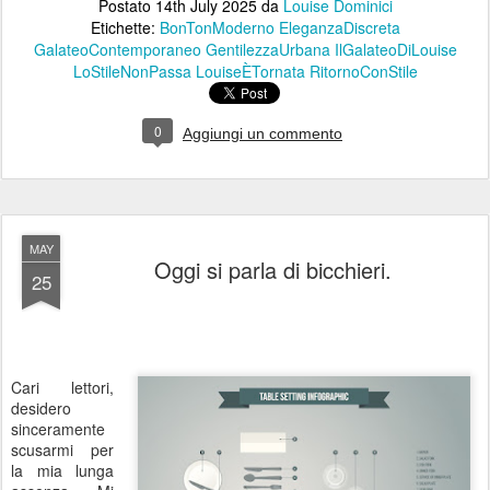
Postato
14th July 2025
da
Louise Dominici
Etichette:
BonTonModerno
EleganzaDiscreta
GalateoContemporaneo
GentilezzaUrbana
IlGalateoDiLouise
LoStileNonPassa
LouiseÈTornata
RitornoConStile
0
Aggiungi un commento
MAY
Oggi si parla di bicchieri.
25
Cari lettori,
desidero
sinceramente
scusarmi per
la mia lunga