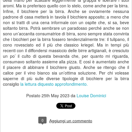
della mano per scaldare leggermente la grappa e liberare i suoi
aromi. Ma io preferisco quello con lo stelo, come anche per la birra.
Infine, il bicchiere per la birra. Anche se ovviamente nessuna
padrone di casa metterà in tavola il bicchiere apposito; a meno che
non si tratti di una cena informale con un ospite che, si sa, beve
soltanto birra. Potrà sembrare un paradosso perché anche se non
sono un’accanita consumatrice di birra, sono sempre stata convinta
che i bicchieri per la birra fossero tendenzialmente tre: il tulipano, il
cono rovesciato ed il più che classico kriegel. Ma in tempi più
recenti con il diffondersi massiccio delle birre artigianali, è cresciuto
un po’ il culto di questa bevanda che, per quanto mi riguarda,
consumavo soltanto assieme alla pizza. E così è aumentato anche
il piacere di abbinare il bicchiere giusto. Anche se ritengo che il
calice per il vino bianco sia un’ottima soluzione. Per chi volesse
saperne di più sulle diverse tipologie di bicchiere per la birra
consiglio
la lettura diquesto approfondimento.
Postato
25th May 2023
da
Louise Dominici
0
Aggiungi un commento