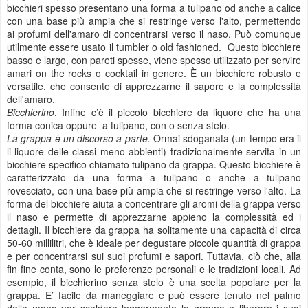
bicchieri spesso presentano una forma a tulipano od anche a calice
con una base più ampia che si restringe verso l'alto, permettendo
ai profumi dell'amaro di concentrarsi verso il naso. Può comunque
utilmente essere usato il tumbler o old fashioned. Questo bicchiere
basso e largo, con pareti spesse, viene spesso utilizzato per servire
amari on the rocks o cocktail in genere. È un bicchiere robusto e
versatile, che consente di apprezzarne il sapore e la complessità
dell'amaro.
Bicchierino
. Infine c’è il piccolo bicchiere da liquore che ha una
forma conica oppure a tulipano, con o senza stelo.
La grappa è un discorso a parte.
Ormai sdoganata (un tempo era il
li liquore delle classi meno abbienti) tradizionalmente servita in un
bicchiere specifico chiamato tulipano da grappa. Questo bicchiere è
caratterizzato da una forma a tulipano o anche a tulipano
rovesciato, con una base più ampia che si restringe verso l'alto. La
forma del bicchiere aiuta a concentrare gli aromi della grappa verso
il naso e permette di apprezzarne appieno la complessità ed i
dettagli. Il bicchiere da grappa ha solitamente una capacità di circa
50-60 millilitri, che è ideale per degustare piccole quantità di grappa
e per concentrarsi sui suoi profumi e sapori. Tuttavia, ciò che, alla
fin fine conta, sono le preferenze personali e le tradizioni locali. Ad
esempio, il bicchierino senza stelo è una scelta popolare per la
grappa. E’ facile da maneggiare e può essere tenuto nel palmo