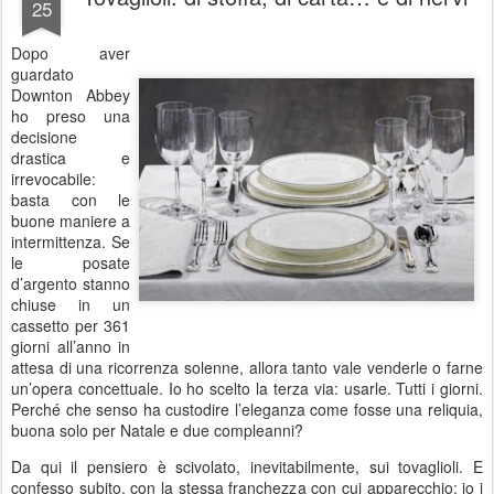
25
Dopo aver
guardato
Downton Abbey
ho preso una
decisione
drastica e
irrevocabile:
basta con le
buone maniere a
intermittenza. Se
le posate
d’argento stanno
chiuse in un
cassetto per 361
giorni all’anno in
attesa di una ricorrenza solenne, allora tanto vale venderle o farne
un’opera concettuale. Io ho scelto la terza via: usarle. Tutti i giorni.
Perché che senso ha custodire l’eleganza come fosse una reliquia,
buona solo per Natale e due compleanni?
Da qui il pensiero è scivolato, inevitabilmente, sui tovaglioli. E
confesso subito, con la stessa franchezza con cui apparecchio: io i