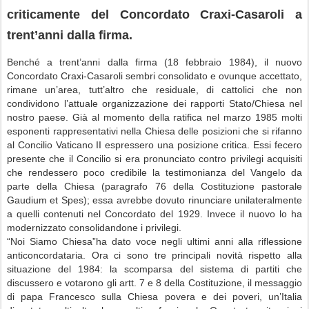
criticamente del Concordato Craxi-Casaroli a
trent’anni dalla firma.
Benché a trent’anni dalla firma (18 febbraio 1984), il nuovo
Concordato Craxi-Casaroli sembri consolidato e ovunque accettato,
rimane un’area, tutt’altro che residuale, di cattolici che non
condividono l’attuale organizzazione dei rapporti Stato/Chiesa nel
nostro paese. Già al momento della ratifica nel marzo 1985 molti
esponenti rappresentativi nella Chiesa delle posizioni che si rifanno
al Concilio Vaticano II espressero una posizione critica. Essi fecero
presente che il Concilio si era pronunciato contro privilegi acquisiti
che rendessero poco credibile la testimonianza del Vangelo da
parte della Chiesa (paragrafo 76 della Costituzione pastorale
Gaudium et Spes); essa avrebbe dovuto rinunciare unilateralmente
a quelli contenuti nel Concordato del 1929. Invece il nuovo lo ha
modernizzato consolidandone i privilegi.
“Noi Siamo Chiesa”ha dato voce negli ultimi anni alla riflessione
anticoncordataria. Ora ci sono tre principali novità rispetto alla
situazione del 1984: la scomparsa del sistema di partiti che
discussero e votarono gli artt. 7 e 8 della Costituzione, il messaggio
di papa Francesco sulla Chiesa povera e dei poveri, un’Italia