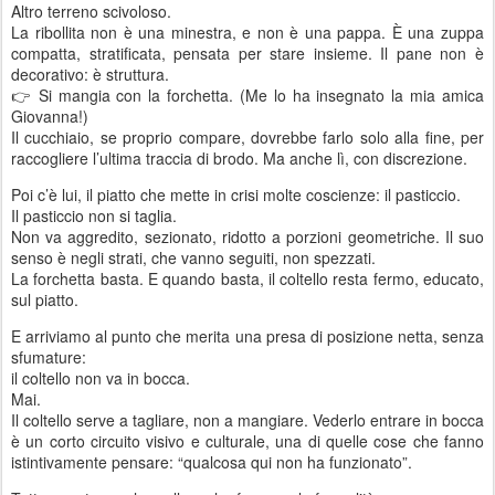
Altro terreno scivoloso.
La ribollita non è una minestra, e non è una pappa. È una zuppa
compatta, stratificata, pensata per stare insieme. Il pane non è
decorativo: è struttura.
👉 Si mangia con la forchetta. (Me lo ha insegnato la mia amica
Giovanna!)
Il cucchiaio, se proprio compare, dovrebbe farlo solo alla fine, per
raccogliere l’ultima traccia di brodo. Ma anche lì, con discrezione.
Poi c’è lui, il piatto che mette in crisi molte coscienze: il
pasticcio.
Il pasticcio non si taglia.
Non va aggredito, sezionato, ridotto a porzioni geometriche. Il suo
senso è negli strati, che vanno seguiti, non spezzati.
La forchetta basta. E quando basta, il coltello resta fermo, educato,
sul piatto.
E arriviamo al punto che merita una presa di posizione netta, senza
sfumature:
il coltello non va in bocca.
Mai.
Il coltello serve a tagliare, non a mangiare. Vederlo entrare in bocca
è un corto circuito visivo e culturale, una di quelle cose che fanno
istintivamente pensare: “qualcosa qui non ha funzionato”.