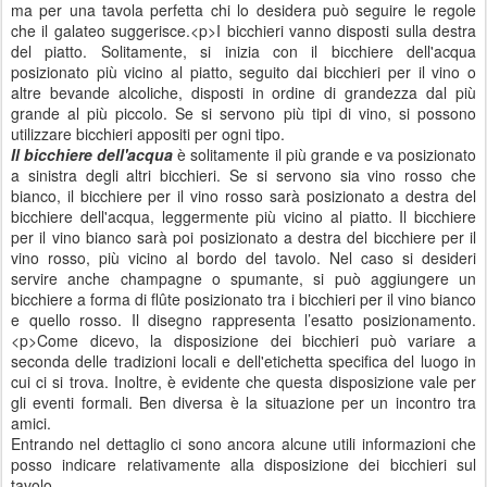
ma per una tavola perfetta chi lo desidera può seguire le regole
che il galateo suggerisce.<p>I bicchieri vanno disposti sulla destra
del piatto. Solitamente, si inizia con il bicchiere dell'acqua
posizionato più vicino al piatto, seguito dai bicchieri per il vino o
altre bevande alcoliche, disposti in ordine di grandezza dal più
grande al più piccolo. Se si servono più tipi di vino, si possono
utilizzare bicchieri appositi per ogni tipo.
Il bicchiere dell'acqua
è solitamente il più grande e va posizionato
a sinistra degli altri bicchieri. Se si servono sia vino rosso che
bianco, il bicchiere per il vino rosso sarà posizionato a destra del
bicchiere dell'acqua, leggermente più vicino al piatto. Il bicchiere
per il vino bianco sarà poi posizionato a destra del bicchiere per il
vino rosso, più vicino al bordo del tavolo. Nel caso si desideri
servire anche champagne o spumante, si può aggiungere un
bicchiere a forma di flûte posizionato tra i bicchieri per il vino bianco
e quello rosso. Il disegno rappresenta l’esatto posizionamento.
<p>Come dicevo, la disposizione dei bicchieri può variare a
seconda delle tradizioni locali e dell'etichetta specifica del luogo in
cui ci si trova. Inoltre, è evidente che questa disposizione vale per
gli eventi formali. Ben diversa è la situazione per un incontro tra
amici.
Entrando nel dettaglio ci sono ancora alcune utili informazioni che
posso indicare relativamente alla disposizione dei bicchieri sul
tavolo.