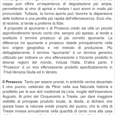
coppa può offrire un'esperienza di degustazione più ampia,
permettendo al vino di aprirsi e rivelare i suoi aromi in modo più
pronunciato. Tuttavia, la forma aperta può favorire la dispersione
delle bollicine e una perdita più rapida dell'effervescenza. Ecco che,
di recente, si tende a preferire la flûte.
A proposito di spumante o di Prosecco credo sia utile un piccolo
approfondimento tenuto conto che, sempre più spesso, si tende a
sostituire il termine prosecco al più corretto spumante. La
differenza tra spumante e prosecco risiede principalmente nella
loro origine geografica e nel metodo di produzione. Più
dettagliatamente, il termine "spumante" è un termine generico
utilizzato per indicare un vino effervescente o frizzante prodotto in
diverse regioni del mondo, inclusa l'Italia. D'altra parte, il
"Prosecco" è un vino effervescente prodotto specificatamente in
Friuli-Venezia Giulia ed in Veneto.
Il Prosecco
. Tanto per essere precisi, in antichità veniva decantato
il vino pucino, celebrato da Plinio nella sua Naturalis historia e
prediletto per le sue doti medicinali da Livia, moglie dell'imperatore
Augusto. Ai primi del Cinquecento a Trieste, per dare maggiore
visibilità al principale prodotto locale, la ribolla, si dichiarò che
questa fosse la naturale erede proprio del pucino, che la città di
Trieste inviava annualmente nella quantità di cento orne alla casa