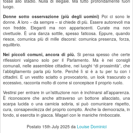
fosse allo stadio. Nulla di illegale. Ma tutto profondamente fuori
luogo.
Donne sotto osservazione (più degli uomini)
Poi ci sono le
donne. A loro – da sempre – si chiede di più. Essere autorevoli ma
non fredde. Eleganti ma non appariscenti. Curate ma non
civettuole. È una danza sottile, spesso faticosa. Eppure, quando
riesce, comunica più di mille discorsi: comunica presenza, forza,
equilibrio.
Nei piccoli comuni, ancora di più.
Si pensa spesso che certe
riflessioni valgano solo per il Parlamento. Ma è nei consigli
comunali, nelle assemblee cittadine, nei luoghi “di prossimità”, che
l’abbigliamento parla più forte. Perché lì si è a tu per tu con i
cittadini. E un vestito sciatto o provocatorio, un look trascurato o
eccessivo, racconta molto di come si concepisce il proprio ruolo.
Vestirsi per entrare in un’istituzione non è inchinarsi all’apparenza.
È riconoscere che anche attraverso un bottone allacciato, una
scarpa lucida o una camicia sobria, si può comunicare rispetto,
cura, consapevolezza del proprio compito. Anche la democrazia, in
fondo, si esercita in giacca. Magari con le maniche rimboccate.
Postato
15th July 2025
da
Louise Dominici