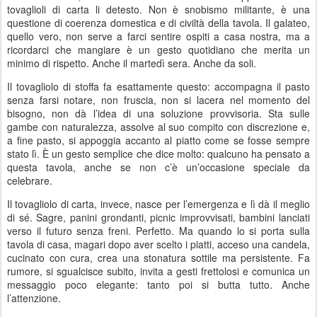
tovaglioli di carta li detesto. Non è snobismo militante, è una
questione di coerenza domestica e di civiltà della tavola. Il galateo,
quello vero, non serve a farci sentire ospiti a casa nostra, ma a
ricordarci che mangiare è un gesto quotidiano che merita un
minimo di rispetto. Anche il martedì sera. Anche da soli.
Il tovagliolo di stoffa fa esattamente questo: accompagna il pasto
senza farsi notare, non fruscia, non si lacera nel momento del
bisogno, non dà l’idea di una soluzione provvisoria. Sta sulle
gambe con naturalezza, assolve al suo compito con discrezione e,
a fine pasto, si appoggia accanto al piatto come se fosse sempre
stato lì. È un gesto semplice che dice molto: qualcuno ha pensato a
questa tavola, anche se non c’è un’occasione speciale da
celebrare.
Il tovagliolo di carta, invece, nasce per l’emergenza e lì dà il meglio
di sé. Sagre, panini grondanti, picnic improvvisati, bambini lanciati
verso il futuro senza freni. Perfetto. Ma quando lo si porta sulla
tavola di casa, magari dopo aver scelto i piatti, acceso una candela,
cucinato con cura, crea una stonatura sottile ma persistente. Fa
rumore, si sgualcisce subito, invita a gesti frettolosi e comunica un
messaggio poco elegante: tanto poi si butta tutto. Anche
l’attenzione.