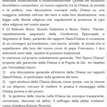
diventata multiculturale e multiconfessionale. Queste tre situazioni
dovrebbero comportare: un nuovo rapporto tra la Chiesa, la società
e la politica; una discussione ovunque nella Chiesa su una
maggiore sobrietà nell’uso dei beni e sulla loro destinazione; una
legge sulla libertà religiosa che regolamenti la presenza di ogni
altra religione nel nostro paese.
Il 12 febbraio Mons. Nunzio Galantino e Mons. Pietro
Parolin,
rispettivamente segretario della Conferenza Episcopale e
Segretario di Stato, parlando dei rapporti Stato/Chiesa in occasione
di un convegno sul trentesimo, non hanno
portato
le novità che si
aspettavano alla luce del nuovo corso di papa Francesco. I loro
interventi sono stati
ripetitivi di posizioni tradizionali.
In coerenza col proprio orientamento generale, “Noi Siamo Chiesa”
propone alle gerarchie della Chiesa e al Popolo di Dio
tre obiettivi
per l’immediato futuro:
1)
una discussione generale all’interno della Chiesa sui rapporti
Stato/Chiesa, in particolare sulla gestione dei beni;
2)
ogni struttura della Chiesa discuta come possa, con le risorse
di cui dispone, cercare di mettere in pratica il messaggio della
Chiesa povera e dei poveri;
3)
la gestione delle risorse nella Chiesa sia ovunque trasparente,
conosciuta, discussa ed abbia “il suffragio della plebe cristiana”
come chiedeva Antonio Rosmini.