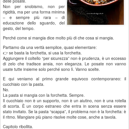
delle posate.
Non per snobismo, non per
rigidità, ma per una forma minima
– e sempre più rara – di
educazione dello sguardo, del
gesto, del tempo.
Perché come si mangia dice molto più di che cosa si mangia.
Partiamo da una verità semplice, quasi elementare:
👉
se basta la forchetta, si usa la forchetta.
Aggiungere il coltello “per sicurezza” non è prudenza, è un eccesso
di zelo che tradisce ansia, non eleganza. Le posate non vanno
usate tutte insieme solo perché sono lì. Vanno scelte.
E qui veniamo al primo grande equivoco contemporaneo: il
cucchiaio con la pasta.
No.
La pasta si mangia con la forchetta. Sempre.
Il cucchiaio non è un supporto, non è un aiutino, non è una rotella
di scorta. È un corpo estraneo che entra in scena senza essere
stato invitato. Se la pasta “scappa”, il problema non è la forchetta: è
il ritmo. Mangiare più piano risolve molte cose, anche a tavola.
Capitolo ribollita.