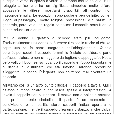
di rispetto verso lo spazio e verso le persone che lo abitano. È un
retaggio antico che ha un significato simbolico molto chiaro:
abbassare le difese, mostrarsi disponibili all’incontro, non
nascondere nulla. Le eccezioni sono poche e ben definite, come i
luoghi di passaggio, i motivi religiosi, professionali o di salute. In
generale, però, vale una regola semplice: il cappello resta fuori, la
buona educazione entra.
Per le donne il galateo è sempre stato più indulgente.
Tradizionalmente una donna può tenere il cappello anche al chiuso,
soprattutto se fa parte integrante dell’abbigliamento. Questo
perché, per secoli, il cappello femminile è stato considerato parte
dell’acconciatura e non un oggetto da togliere e appoggiare. Resta
però valido il buon senso: quando il cappello è troppo ingombrante
o rischia di disturbare chi sta intorno, sarebbe opportuno
alleggerire. In fondo, l’eleganza non dovrebbe mai diventare un
ostacolo.
Arriviamo così a un altro punto cruciale: il cappello a tavola. Qui il
galateo è molto chiaro e non lascia spazio a interpretazioni. A
tavola il cappello non si indossa. Il motivo non è soltanto estetico,
ma profondamente simbolico. Il pasto è un momento di
condivisione e di parità, stare scoperti indica apertura e
partecipazione, mentre il cappello crea una distanza, anche visiva.