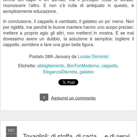
riconoscere l’altro. E non c’è nulla di antiquato in questo, è
semplicemente educazione.
In conclusione, il cappello è cambiato, il galateo un po’ meno. Non
per rigidità, ma perché le buone maniere hanno uno scopo preciso:
mettere a proprio agio gli altri, non metterci in mostra. E se mai
dovessimo avere un dubbio, la soluzione è semplice: togliere il
cappello, sorridere e fare una gran bella figura.
Postato
28th January
da
Louise Dominici
Etichette:
abbigliamento
BonTonModerno
cappello
EleganzaDiscreta
galateo
0
Aggiungi un commento
DEC
Tovaglioli: di stoffa, di carta… e di nervi