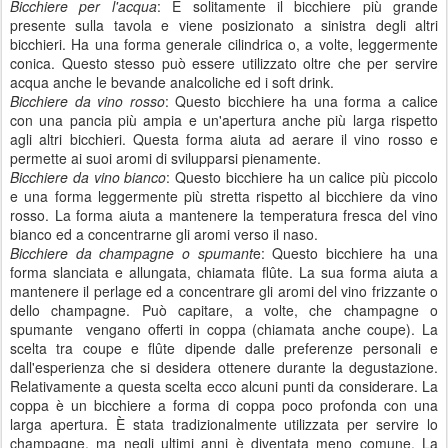
Bicchiere per l'acqua
: È solitamente il bicchiere più grande
presente sulla tavola e viene posizionato a sinistra degli altri
bicchieri. Ha una forma generale cilindrica o, a volte, leggermente
conica. Questo stesso può essere utilizzato oltre che per servire
acqua anche le bevande analcoliche ed i soft drink.
Bicchiere da vino rosso
: Questo bicchiere ha una forma a calice
con una pancia più ampia e un'apertura anche più larga rispetto
agli altri bicchieri. Questa forma aiuta ad aerare il vino rosso e
permette ai suoi aromi di svilupparsi pienamente.
Bicchiere da vino bianco
: Questo bicchiere ha un calice più piccolo
e una forma leggermente più stretta rispetto al bicchiere da vino
rosso. La forma aiuta a mantenere la temperatura fresca del vino
bianco ed a concentrarne gli aromi verso il naso.
Bicchiere da champagne o spumant
e: Questo bicchiere ha una
forma slanciata e allungata, chiamata flûte. La sua forma aiuta a
mantenere il perlage ed a concentrare gli aromi del vino frizzante o
dello champagne. Può capitare, a volte, che champagne o
spumante vengano offerti in coppa (chiamata anche coupe). La
scelta tra coupe e flûte dipende dalle preferenze personali e
dall'esperienza che si desidera ottenere durante la degustazione.
Relativamente a questa scelta ecco alcuni punti da considerare. La
coppa è un bicchiere a forma di coppa poco profonda con una
larga apertura. È stata tradizionalmente utilizzata per servire lo
champagne, ma negli ultimi anni è diventata meno comune. La