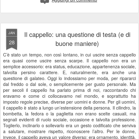
Aggiungi un commento
Il cappello: una questione di testa (e di
JAN
28
buone maniere)
C’è stato un tempo, non così lontano, in cui uscire senza cappello
era quasi come uscire senza scarpe. Il cappello non era un
semplice accessorio: era status, educazione, appartenenza sociale,
talvolta persino carattere. E, naturalmente, era anche una
questione di galateo. Oggi lo indossiamo per moda, per ripararci
dal freddo o dal sole, o semplicemente per gusto personale. Ma
per secoli il cappello ha parlato prima di noi, raccontando chi
eravamo e come ci collocavamo nel mondo, e soprattutto ha
imposto regole precise, diverse per uomini e donne. Per gli uomini,
il cappello è stato a lungo un’estensione della persona. Il cilindro, la
bombetta, la fedora o la paglietta non erano scelte casuali, ma
segnali evidenti di ruolo sociale, occasione e talvolta professione.
Toglierlo, inclinarlo o sollevarlo era un gesto codificato che serviva
a salutare, mostrare rispetto, riconoscere l’altro. Per le donne,
invece, il cappello aveva un valore diverso: era ornamento, identità,