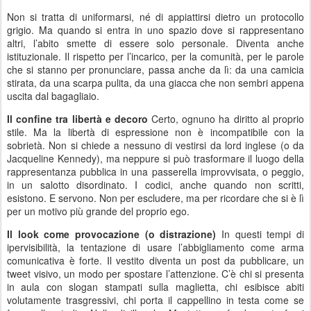
Non si tratta di uniformarsi, né di appiattirsi dietro un protocollo
grigio. Ma quando si entra in uno spazio dove si rappresentano
altri, l’abito smette di essere solo personale. Diventa anche
istituzionale. Il rispetto per l’incarico, per la comunità, per le parole
che si stanno per pronunciare, passa anche da lì: da una camicia
stirata, da una scarpa pulita, da una giacca che non sembri appena
uscita dal bagagliaio.
Il confine tra libertà e decoro
Certo, ognuno ha diritto al proprio
stile. Ma la libertà di espressione non è incompatibile con la
sobrietà. Non si chiede a nessuno di vestirsi da lord inglese (o da
Jacqueline Kennedy), ma neppure si può trasformare il luogo della
rappresentanza pubblica in una passerella improvvisata, o peggio,
in un salotto disordinato. I codici, anche quando non scritti,
esistono. E servono. Non per escludere, ma per ricordare che si è lì
per un motivo più grande del proprio ego.
Il look come provocazione (o distrazione)
In questi tempi di
ipervisibilità, la tentazione di usare l’abbigliamento come arma
comunicativa è forte. Il vestito diventa un post da pubblicare, un
tweet visivo, un modo per spostare l’attenzione. C’è chi si presenta
in aula con slogan stampati sulla maglietta, chi esibisce abiti
volutamente trasgressivi, chi porta il cappellino in testa come se